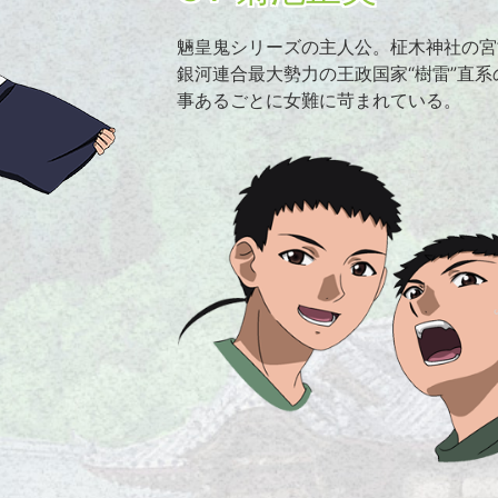
魎皇鬼シリーズの主人公。柾木神社の宮
銀河連合最大勢力の王政国家“樹雷”直系
事あるごとに女難に苛まれている。