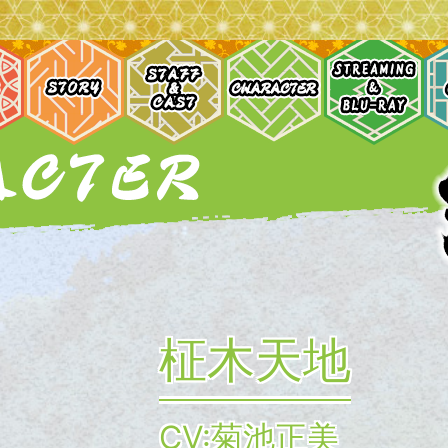
柾木天地
CV:菊池正美