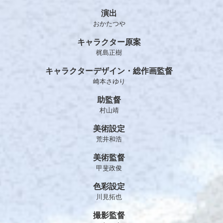
演出
おかたつや
キャラクター原案
梶島正樹
キャラクターデザイン・総作画監督
崎本さゆり
助監督
村山靖
美術設定
荒井和浩
美術監督
甲斐政俊
色彩設定
川見拓也
撮影監督