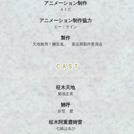
アニメーション制作
ＡＩＣ
アニメーション制作協力
エー・ライン
製作
「天地無用！魎皇鬼」 第伍期製作委員会
ＣＡＳＴ
柾木天地
菊池正美
魎呼
折笠 愛
柾木阿重霞樹雷
七緒はるひ