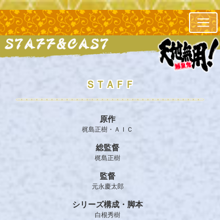
ＳＴＡＦＦ
原作
梶島正樹・ＡＩＣ
総監督
梶島正樹
監督
元永慶太郎
シリーズ構成・脚本
白根秀樹