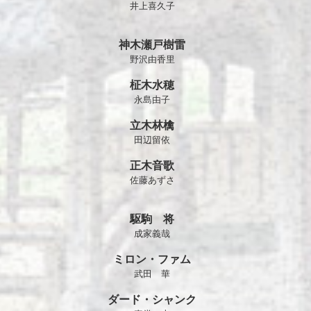
井上喜久子
神木瀬戸樹雷
野沢由香里
柾木水穂
永島由子
立木林檎
田辺留依
正木音歌
佐藤あずさ
駆駒 将
成家義哉
ミロン・ファム
武田 華
ダード・シャンク