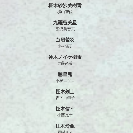
柾木砂沙美樹雷
横山智佐
九羅密美星
富沢美智恵
白眉鷲羽
小林優子
神木ノイケ樹雷
進藤尚美
魎皇鬼
小桜エツコ
柾木剣士
森下由樹子
柾木信幸
小西克幸
柾木玲亜
夏樹リオ