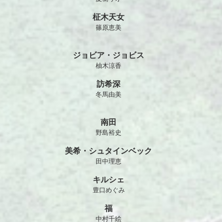
柾木天女
篠原恵美
ジョビア・ジョビス
柚木涼香
訪希深
冬馬由美
南田
野島裕史
美希・シュタインベック
田中理恵
キルシェ
豊口めぐみ
福
中村千絵