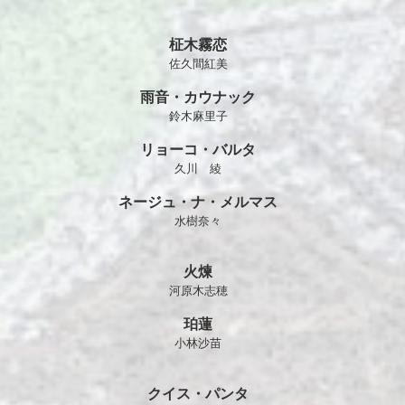
柾木霧恋
佐久間紅美
雨音・カウナック
鈴木麻里子
リョーコ・バルタ
久川 綾
ネージュ・ナ・メルマス
水樹奈々
火煉
河原木志穂
珀蓮
小林沙苗
クイス・パンタ