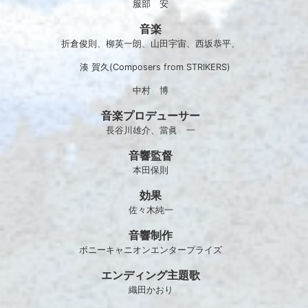
服部 安
音楽
折倉俊則、柳英一朗、山田宇宙、西坂恭平、
湊 賀久(Composers from STRIKERS)
中村 博
音楽プロデューサー
長谷川雄介、當眞 一
音響監督
本田保則
効果
佐々木純一
音響制作
ポニーキャニオンエンタープライズ
エンディング主題歌
織田かおり