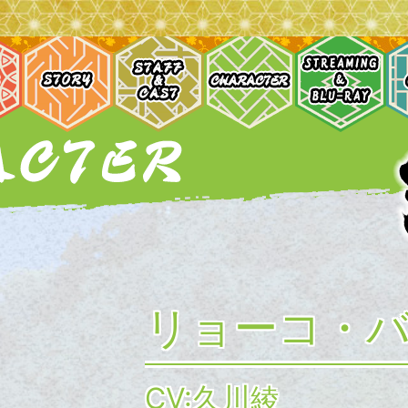
リョーコ・
CV:久川綾