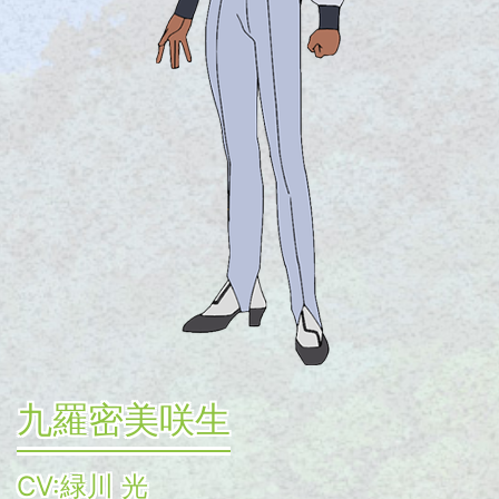
九羅密美咲生
CV:緑川 光