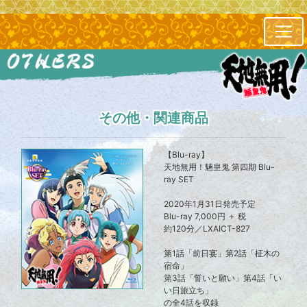
その他・関連商品
【Blu-ray】
天地無用！魎皇鬼 第四期 Blu-
ray SET
2020年1月31日発売予定
Blu-ray 7,000円 ＋ 税
約120分／LXAICT-827
第1話「前日宴」第2話「柾木の
宿命」
第3話「誓いと願い」第4話「い
い日旅立ち」
の全4話を収録