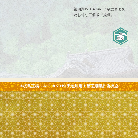
第四期をBlu-ray 1枚にまとめ
たお得な廉価版で提供。
©梶島正樹・AIC © 2019 天地無用！第伍期製作委員会