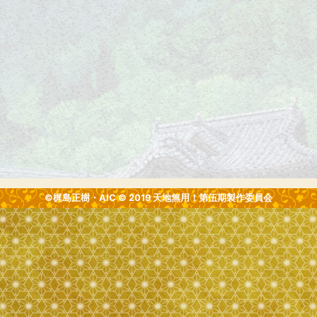
©梶島正樹・AIC © 2019 天地無用！第伍期製作委員会