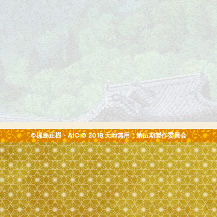
©梶島正樹・AIC © 2019 天地無用！第伍期製作委員会