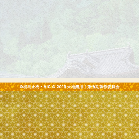
©梶島正樹・AIC © 2019 天地無用！第伍期製作委員会