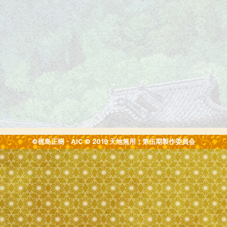
©梶島正樹・AIC © 2019 天地無用！第伍期製作委員会